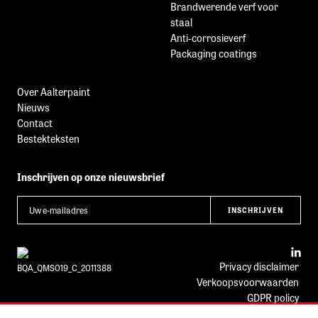
Brandwerende verf voor
staal
Anti-corrosieverf
Packaging coatings
Over Aalterpaint
Nieuws
Contact
Bestekteksten
Inschrijven op onze nieuwsbrief
Leave
INSCHRIJVEN
this
field
blank
Privacy disclaimer
BQA_QMS019_C_2011388
Verkoopsvoorwaarden
GDPR policy
BE 0658.743.331